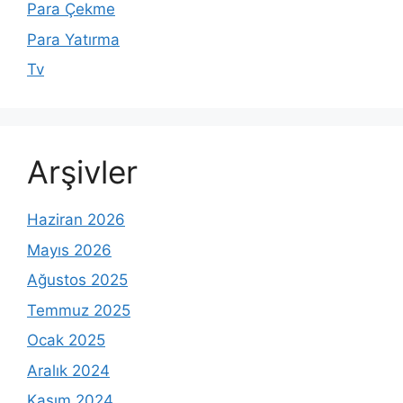
Para Çekme
Para Yatırma
Tv
Arşivler
Haziran 2026
Mayıs 2026
Ağustos 2025
Temmuz 2025
Ocak 2025
Aralık 2024
Kasım 2024