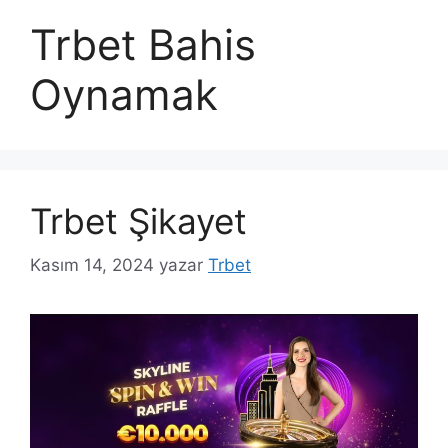
Trbet Bahis
Oynamak
Trbet Şikayet
Kasım 14, 2024
yazar
Trbet