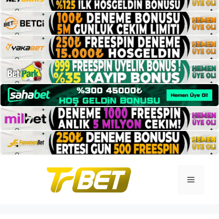
İçeriğe
atla
Menü