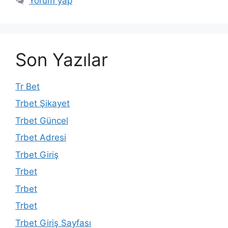
Yorum yap
Son Yazılar
Tr Bet
Trbet Şikayet
Trbet Güncel
Trbet Adresi
Trbet Giriş
Trbet
Trbet
Trbet
Trbet Giriş Sayfası