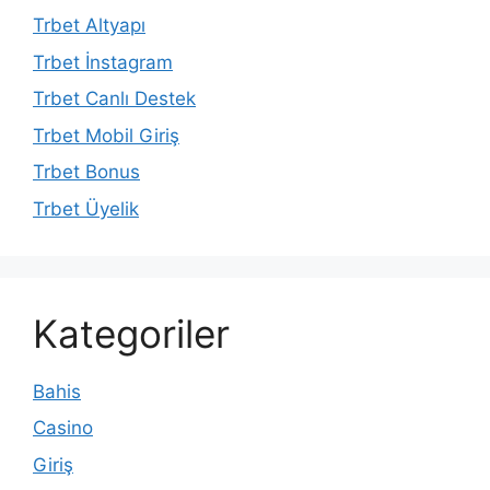
Trbet Altyapı
Trbet İnstagram
Trbet Canlı Destek
Trbet Mobil Giriş
Trbet Bonus
Trbet Üyelik
Kategoriler
Bahis
Casino
Giriş