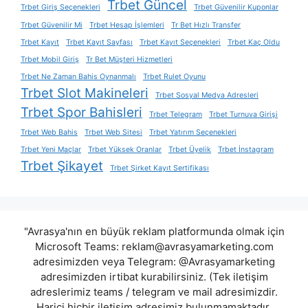
Trbet Güncel
Trbet Giriş Seçenekleri
Trbet Güvenilir Kuponlar
Trbet Güvenilir Mi
Trbet Hesap İşlemleri
Tr Bet Hızlı Transfer
Trbet Kayıt
Trbet Kayıt Sayfası
Trbet Kayıt Seçenekleri
Trbet Kaç Oldu
Trbet Mobil Giriş
Tr Bet Müşteri Hizmetleri
Trbet Ne Zaman Bahis Oynanmalı
Trbet Rulet Oyunu
Trbet Slot Makineleri
Trbet Sosyal Medya Adresleri
Trbet Spor Bahisleri
Trbet Telegram
Trbet Turnuva Girişi
Trbet Web Bahis
Trbet Web Sitesi
Trbet Yatırım Seçenekleri
Trbet Yeni Maçlar
Trbet Yüksek Oranlar
Trbet Üyelik
Trbet İnstagram
Trbet Şikayet
Trbet Şirket Kayıt Sertifikası
"Avrasya'nın en büyük reklam platformunda olmak için
Microsoft Teams:
reklam@avrasyamarketing.com
adresimizden veya Telegram: @Avrasyamarketing
adresimizden irtibat kurabilirsiniz. (Tek iletişim
adreslerimiz teams / telegram ve mail adresimizdir.
Harici hiçbir iletişim adresimiz bulunmamaktadır.