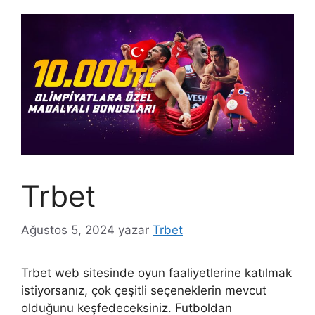
Trbet
Ağustos 5, 2024
yazar
Trbet
Trbet web sitesinde oyun faaliyetlerine katılmak
istiyorsanız, çok çeşitli seçeneklerin mevcut
olduğunu keşfedeceksiniz. Futboldan