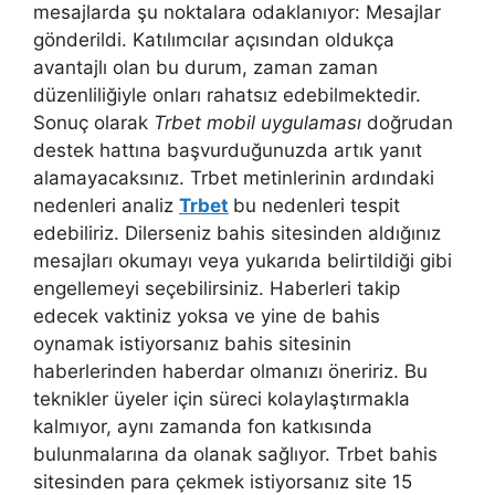
mesajlarda şu noktalara odaklanıyor: Mesajlar
gönderildi. Katılımcılar açısından oldukça
avantajlı olan bu durum, zaman zaman
düzenliliğiyle onları rahatsız edebilmektedir.
Sonuç olarak
Trbet mobil uygulaması
doğrudan
destek hattına başvurduğunuzda artık yanıt
alamayacaksınız. Trbet metinlerinin ardındaki
nedenleri analiz
Trbet
bu nedenleri tespit
edebiliriz. Dilerseniz bahis sitesinden aldığınız
mesajları okumayı veya yukarıda belirtildiği gibi
engellemeyi seçebilirsiniz. Haberleri takip
edecek vaktiniz yoksa ve yine de bahis
oynamak istiyorsanız bahis sitesinin
haberlerinden haberdar olmanızı öneririz. Bu
teknikler üyeler için süreci kolaylaştırmakla
kalmıyor, aynı zamanda fon katkısında
bulunmalarına da olanak sağlıyor. Trbet bahis
sitesinden para çekmek istiyorsanız site 15