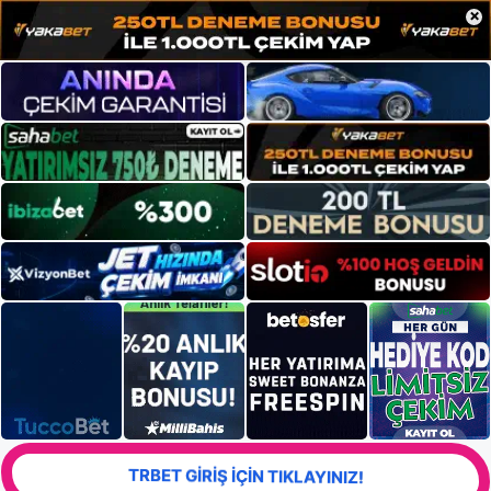
×
TRBET GİRİŞ İÇİN TIKLAYINIZ!