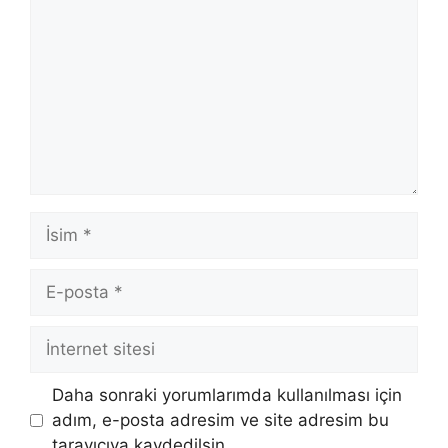
İsim
E-
posta
İnternet
sitesi
Daha sonraki yorumlarımda kullanılması için
adım, e-posta adresim ve site adresim bu
tarayıcıya kaydedilsin.