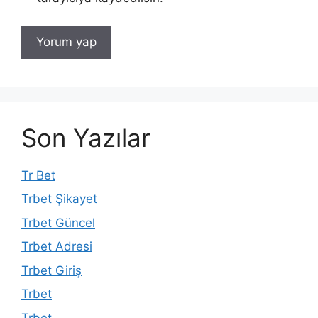
Son Yazılar
Tr Bet
Trbet Şikayet
Trbet Güncel
Trbet Adresi
Trbet Giriş
Trbet
Trbet