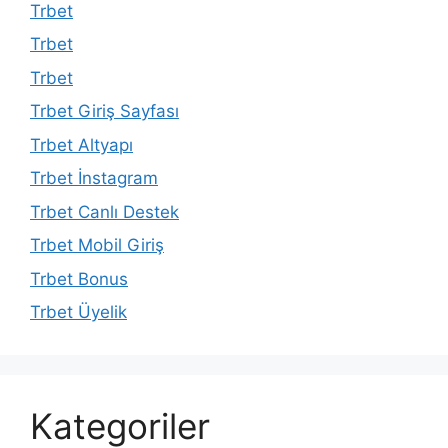
Trbet
Trbet
Trbet
Trbet Giriş Sayfası
Trbet Altyapı
Trbet İnstagram
Trbet Canlı Destek
Trbet Mobil Giriş
Trbet Bonus
Trbet Üyelik
Kategoriler