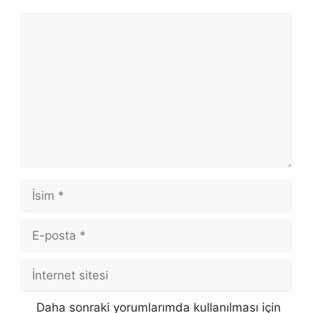
Yorum
İsim
E-
posta
İnternet
sitesi
Daha sonraki yorumlarımda kullanılması için