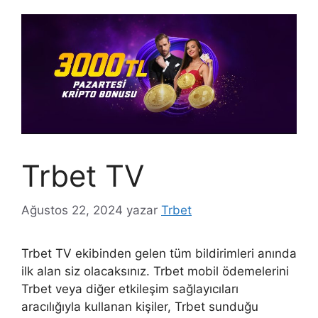
Trbet TV
Ağustos 22, 2024
yazar
Trbet
Trbet TV ekibinden gelen tüm bildirimleri anında
ilk alan siz olacaksınız. Trbet mobil ödemelerini
Trbet veya diğer etkileşim sağlayıcıları
aracılığıyla kullanan kişiler, Trbet sunduğu