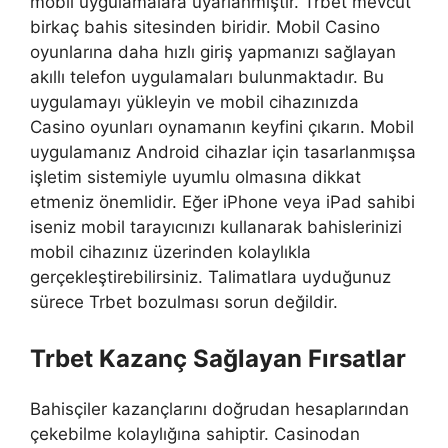
mobil uygulamalara uyarlanmıştır. Trbet mevcut
birkaç bahis sitesinden biridir. Mobil Casino
oyunlarına daha hızlı giriş yapmanızı sağlayan
akıllı telefon uygulamaları bulunmaktadır. Bu
uygulamayı yükleyin ve mobil cihazınızda
Casino oyunları oynamanın keyfini çıkarın. Mobil
uygulamanız Android cihazlar için tasarlanmışsa
işletim sistemiyle uyumlu olmasına dikkat
etmeniz önemlidir. Eğer iPhone veya iPad sahibi
iseniz mobil tarayıcınızı kullanarak bahislerinizi
mobil cihazınız üzerinden kolaylıkla
gerçekleştirebilirsiniz. Talimatlara uyduğunuz
sürece Trbet bozulması sorun değildir.
Trbet Kazanç Sağlayan Fırsatlar
Bahisçiler kazançlarını doğrudan hesaplarından
çekebilme kolaylığına sahiptir. Casinodan