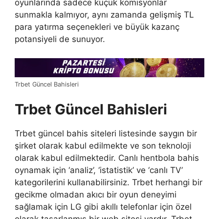
oyunlarında sadece küçük komisyonlar
sunmakla kalmıyor, aynı zamanda gelişmiş TL
para yatırma seçenekleri ve büyük kazanç
potansiyeli de sunuyor.
Trbet Güncel Bahisleri
Trbet Güncel Bahisleri
Trbet güncel bahis siteleri listesinde saygın bir
şirket olarak kabul edilmekte ve son teknoloji
olarak kabul edilmektedir. Canlı hentbola bahis
oynamak için ‘analiz’, ‘istatistik’ ve ‘canlı TV’
kategorilerini kullanabilirsiniz. Trbet herhangi bir
gecikme olmadan akıcı bir oyun deneyimi
sağlamak için LG gibi akıllı telefonlar için özel