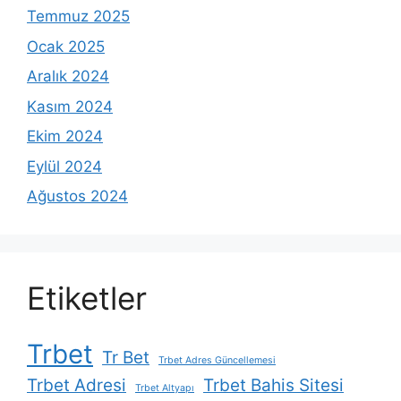
Temmuz 2025
Ocak 2025
Aralık 2024
Kasım 2024
Ekim 2024
Eylül 2024
Ağustos 2024
Etiketler
Trbet
Tr Bet
Trbet Adres Güncellemesi
Trbet Adresi
Trbet Bahis Sitesi
Trbet Altyapı