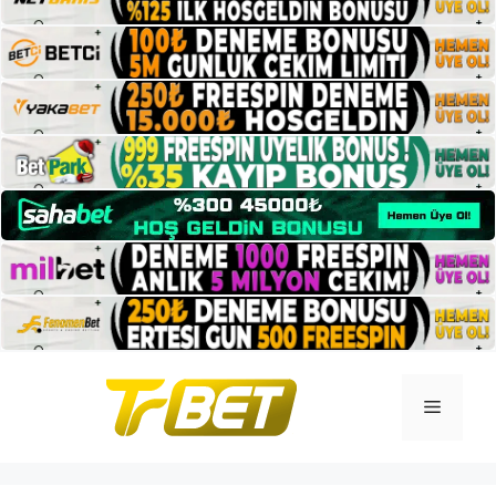
İçeriğe
atla
Menü