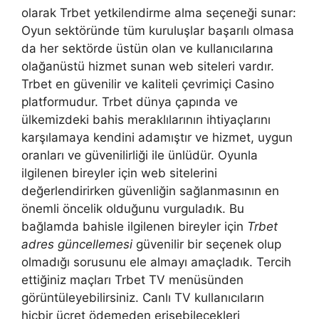
olarak Trbet yetkilendirme alma seçeneği sunar:
Oyun sektöründe tüm kuruluşlar başarılı olmasa
da her sektörde üstün olan ve kullanıcılarına
olağanüstü hizmet sunan web siteleri vardır.
Trbet en güvenilir ve kaliteli çevrimiçi Casino
platformudur. Trbet dünya çapında ve
ülkemizdeki bahis meraklılarının ihtiyaçlarını
karşılamaya kendini adamıştır ve hizmet, uygun
oranları ve güvenilirliği ile ünlüdür. Oyunla
ilgilenen bireyler için web sitelerini
değerlendirirken güvenliğin sağlanmasının en
önemli öncelik olduğunu vurguladık. Bu
bağlamda bahisle ilgilenen bireyler için
Trbet
adres güncellemesi
güvenilir bir seçenek olup
olmadığı sorusunu ele almayı amaçladık. Tercih
ettiğiniz maçları Trbet TV menüsünden
görüntüleyebilirsiniz. Canlı TV kullanıcıların
hiçbir ücret ödemeden erişebilecekleri