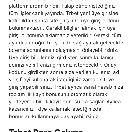
platformlardan biridir. Takip etmek istediğiniz
tüm ligler canlı yayında. Trbet yeni üye girişine
katıldıktan sonra site girişinde üye giriş butonu
bulunmaktadır. Gerekli bilgileri almak için üye
girişi butonuna tıklamanız yeterlidir. Gerekli tüm
ayrıntıları doğru bir şekilde sağlayarak gelecekte
ödeme sorunlarının oluşmasını önleyebilirsiniz.
Üye giriş bilgilerinizi girdikten sonra kullanıcı
adınızı ve şifrenizi girmeniz istenecektir. Onay
kodunu girdikten sonra size verilen kullanıcı adı
ve şifreyi kullanarak istediğiniz zaman siteye
giriş yapabilirsiniz. Trbet ayrıca sanal hesabınıza
toplam ilk kayıt bonusunu otomatik olarak
yükleyerek bir ilk kayıt bonusu da sağlar. Ayrıca
kazancınızı ikiye katlamak istediğinizde
bonusları kullanmaya başlayabilirsiniz.